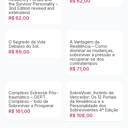
R$
62,00
the Survivor Personality –
3nd Edition revised and
extendend
R$
62,00
O Segredo da Vida
A Vantagem da
Debaixo do Sol.
Resiliência – Como
dominar as mudanças,
R$
89,00
sobreviver à pressão e
recuperar-se dos
contratempos
R$
71,00
Complexo Estresse Pós-
SobreViver, Instinto de
traumático – DEPT
Vencedor: Os 12 Portais
Complexo – Indo de
da Resiliência e a
Sobreviver a Prosperar
Personalidade dos
Sobreviventes 4ª Edição
R$
161,00
R$
108,00